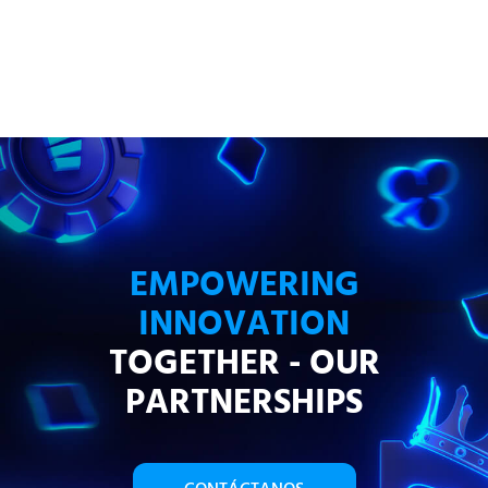
CONTÁCTANOS
Estamos aquí para ayudarle y responder a cualquier pregunta
que pueda tener.
Escríbanos ...
Por favor, deja este campo vacío.
EN
EMPOWERING
ES
INNOVATION
TOGETHER - OUR
PT-BR
PARTNERSHIPS
Tipo de consulta
Usted es