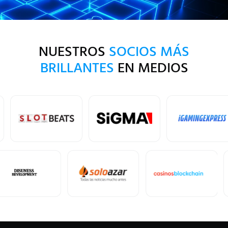
NUESTROS
SOCIOS MÁS
BRILLANTES
EN MEDIOS