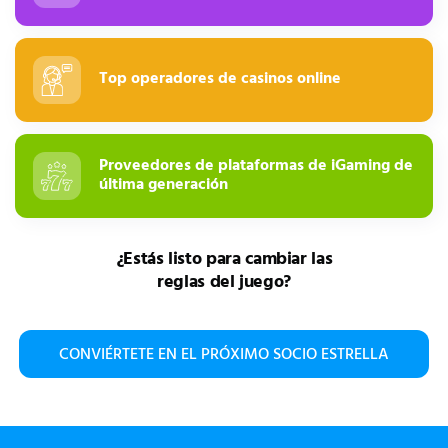
Top operadores de casinos online
Proveedores de plataformas de iGaming de
última generación
¿Estás listo para cambiar las
reglas del juego?
CONVIÉRTETE EN EL PRÓXIMO SOCIO ESTRELLA