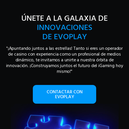
ÚNETE A LA GALAXIA DE
INNOVACIONES
DE EVOPLAY
"¡Apuntando juntos a las estrellas! Tanto si eres un operador
de casino con experiencia como un profesional de medios
dinámico, te invitamos a unirte a nuestra órbita de
innovación. ¡Construyamos juntos el futuro del iGaming hoy
mismo!"
CONTACTAR CON
EVOPLAY