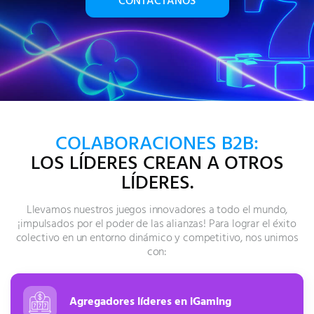
CONTÁCTANOS
*Su mensaje será tratado de acuerdo con nuestra
Política
de Privacidad
.
COLABORACIONES B2B:
LOS LÍDERES CREAN A OTROS
LÍDERES.
Llevamos nuestros juegos innovadores a todo el mundo,
¡impulsados por el poder de las alianzas!
Para lograr el éxito
colectivo en un entorno dinámico y competitivo, nos unimos
con:
Agregadores líderes en iGaming