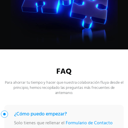
FAQ
Para ahorrar tu tiempo y hacer que nuestra colaboración fluya desde el
principio, hemos recopilado las preguntas más frecuentes de
antemano:
¿Cómo puedo empezar?
Solo tienes que rellenar el
Formulario de Contacto