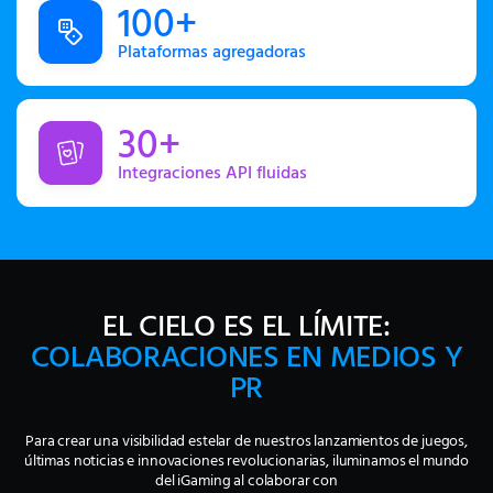
100+
Plataformas agregadoras
30+
Integraciones API fluidas
EL CIELO ES EL LÍMITE:
COLABORACIONES EN MEDIOS Y
PR
Para crear una visibilidad estelar de nuestros lanzamientos de juegos,
últimas noticias e innovaciones revolucionarias, iluminamos el mundo
del iGaming al colaborar con