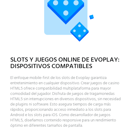
SLOTS Y JUEGOS ONLINE DE EVOPLAY:
DISPOSITIVOS COMPATIBLES
El enfoque mobile-first de los slots de Evoplay garantiza
entretenimiento en cualquier dispositivo. Crear juegos de casino
HTML5 ofrece compatibilidad multiplataforma para mayor
comodidad del jugador. Disfruta de juegos de tragamonedas
HTML5 sin interrupciones en diversos dispositivos, sin necesidad
de plugins ni software. Esto asegura tiempos de carga más
rápidos, proporcionando acceso inmediato a los slots para
Android e los slots para iOS. Como desarrollador de juegos
HTML5, diseñamos contenido responsive para un rendimiento
óptimo en diferentes tamaños de pantalla.