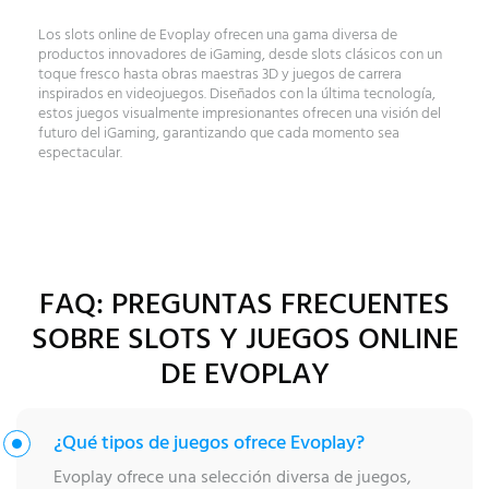
Los slots online de Evoplay ofrecen una gama diversa de
productos innovadores de iGaming, desde slots clásicos con un
toque fresco hasta obras maestras 3D y juegos de carrera
inspirados en videojuegos. Diseñados con la última tecnología,
estos juegos visualmente impresionantes ofrecen una visión del
futuro del iGaming, garantizando que cada momento sea
espectacular.
FAQ: PREGUNTAS FRECUENTES
SOBRE SLOTS Y JUEGOS ONLINE
DE EVOPLAY
¿Qué tipos de juegos ofrece Evoplay?
Evoplay ofrece una selección diversa de juegos,