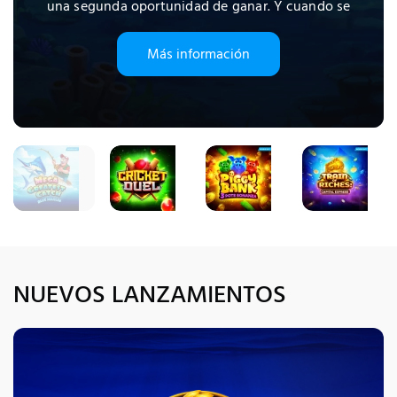
adrenalina instantánea y resultados rápidos. Depende
ahora mismo.
de ti cobrar tus ganancias o arriesgarte y seguir
jugando para alcanzar cuotas aún más altas.
Más información
NUEVOS LANZAMIENTOS