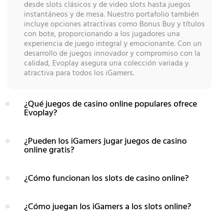
desde slots clásicos y de video slots hasta juegos
instantáneos y de mesa. Nuestro portafolio también
incluye opciones atractivas como Bonus Buy y títulos
con bote, proporcionando a los jugadores una
experiencia de juego integral y emocionante. Con un
desarrollo de juegos innovador y compromiso con la
calidad, Evoplay asegura una colección variada y
atractiva para todos los iGamers.
¿Qué juegos de casino online populares ofrece
Evoplay?
Evoplay presenta una fascinante variedad de slots
online con los temas más populares, desde slots de
¿Pueden los iGamers jugar juegos de casino
frutas clásicos hasta encantadores temas egipcios,
online gratis?
pesca, aventuras y mucho más. Además, ofrecemos
Los iGamers pueden disfrutar de los slots de Evoplay
populares juegos instantáneos y de crash,
en modo demo online. El modo demo te permite
¿Cómo funcionan los slots de casino online?
proporcionando a los jugadores una experiencia de
conocer la mecánica, las características y la esencia
juego completa.
Las tragamonedas online funcionan con un
del juego sin necesidad de apostar dinero real. Es una
Generador de Números Aleatorios (RNG) que
excelente manera para que los jugadores exploren y
¿Cómo juegan los iGamers a los slots online?
garantiza resultados justos e impredecibles. Cuando
se familiaricen con la diversa gama de títulos antes