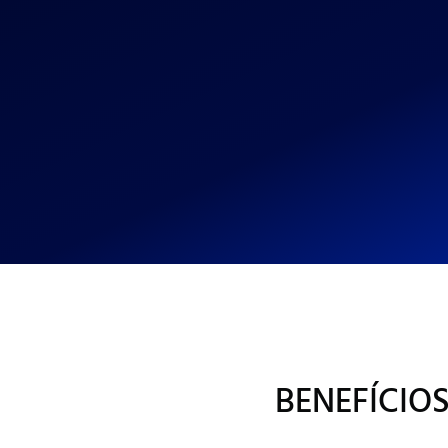
Required Cookies
BENEFÍCIO