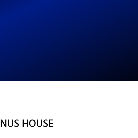
ONUS HOUSE