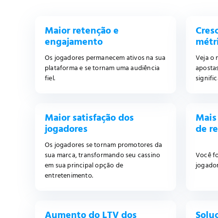
Maior retenção e
Cres
engajamento
métr
Os jogadores permanecem ativos na sua
Veja o 
plataforma e se tornam uma audiência
apostas
fiel.
signifi
Maior satisfação dos
Mais
jogadores
de r
Os jogadores se tornam promotores da
sua marca, transformando seu cassino
Você fo
em sua principal opção de
jogador
entretenimento.
Aumento do LTV dos
Solu