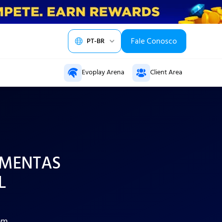
Fale Conosco
PT-BR
EN
Evoplay Arena
Client Area
ES
PT-BR
AMENTAS
L
em