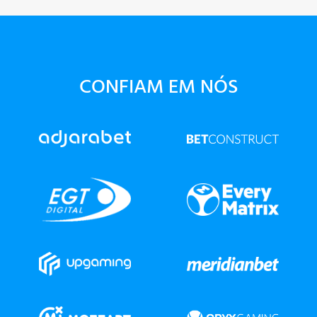
CONFIAM EM NÓS