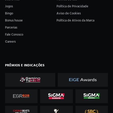
Jogos
Política de Privacidade
Bingo
Aviso de Cookies
Bonus house
Política de Ativos da Marca
Parcerias
Fale Conosco
Сareers
PRÊMIOS E INDICAÇÕES