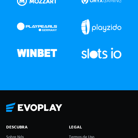
DESCUBRA
LEGAL
Sobre Nós
Termos de Uso