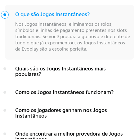
O que são Jogos Instantâneos?
Nos Jogos Instantâneos, eliminamos os rolos,
símbolos e linhas de pagamento presentes nos slots
tradicionais. Se você procura algo novo e diferente de
tudo o que já experimentou, os Jogos Instantâneos
da Evoplay são a escolha perfeita.
Quais são os Jogos Instantâneos mais
populares?
Existem diversos tipos de Jogos Instantâneos, cada
um com estilo, mecânicas e recursos próprios. Entre
Como os Jogos Instantâneos funcionam?
os títulos mais populares estão Penalty Shoot-out,
A principal característica dos Jogos Instantâneos é
Scratch Match e Patrick’s Magic Field.
que o jogador faz sua aposta e recebe o resultado
Como os jogadores ganham nos Jogos
imediatamente.
Instantâneos
Embora o resultado seja determinado pelo Gerador de
Números Aleatórios (RNG), basta realizar sua aposta e
Onde encontrar a melhor provedora de Jogos