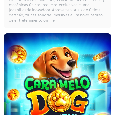
Descubra os melhores Jogos Instantâneos da Evoplay:
mecânicas únicas, recursos exclusivos e uma
jogabilidade inovadora. Aproveite visuais de última
geração, trilhas sonoras imersivas e um novo padrão
de entretenimento online.