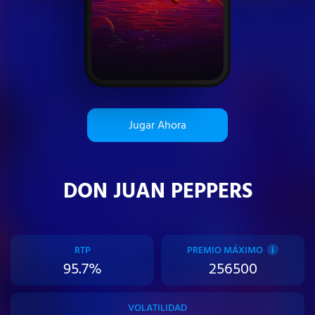
Jugar Ahora
DON JUAN PEPPERS
RTP
PREMIO MÁXIMO
i
95.7%
256500
VOLATILIDAD