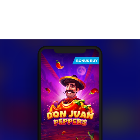
EN
ES
PT-BR