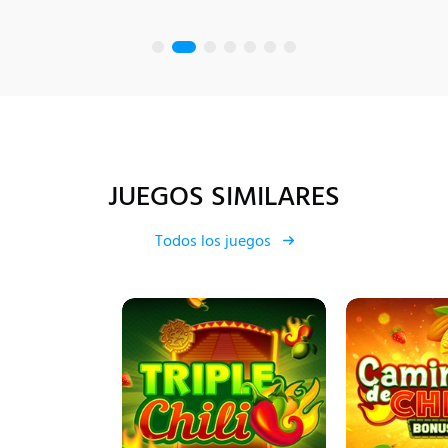
JUEGOS SIMILARES
Todos los juegos