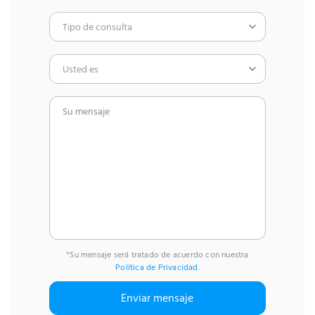
Tipo de consulta
Usted es
*Su mensaje será tratado de acuerdo con nuestra
Política de Privacidad
.