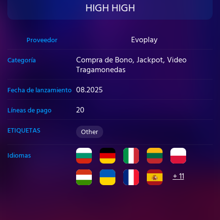
HIGH HIGH
Evoplay
Proveedor
Compra de Bono
,
Jackpot
,
Video
Categoría
Tragamonedas
08.2025
Fecha de lanzamiento
20
Líneas de pago
ETIQUETAS
Other
Idiomas
+
11