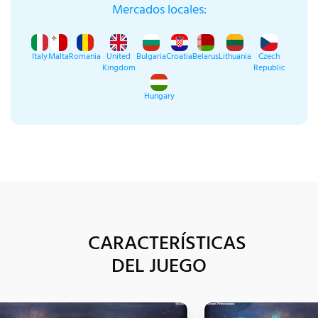
Mercados locales:
Italy
Malta
Romania
United
Bulgaria
Croatia
Belarus
Lithuania
Czech
Kingdom
Republic
Hungary
CARACTERÍSTICAS
DEL JUEGO