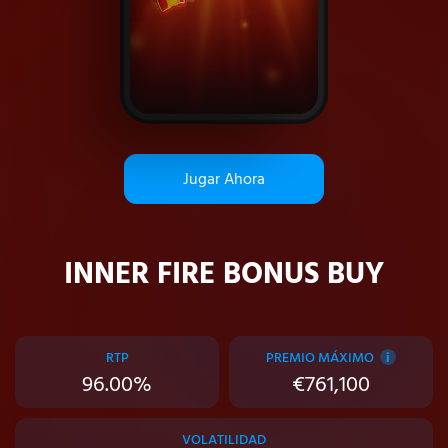
Jugar Ahora
INNER FIRE BONUS BUY
RTP
PREMIO MÁXIMO
i
96.00%
€761,100
VOLATILIDAD