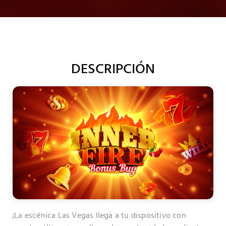
quired Cookies
DESCRIPCIÓN
¡La escénica Las Vegas llega a tu dispositivo con