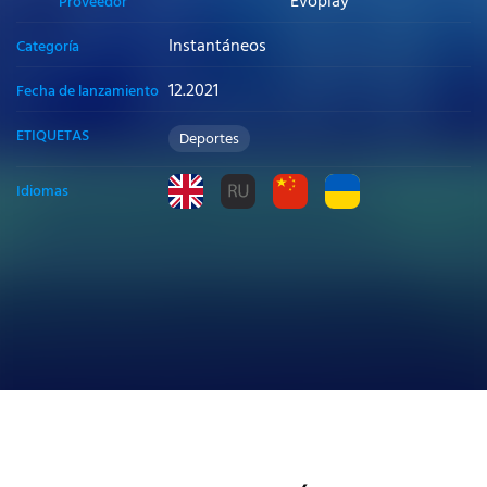
Evoplay
Proveedor
Instantáneos
Categoría
12.2021
Fecha de lanzamiento
ETIQUETAS
Deportes
Idiomas
quired Cookies