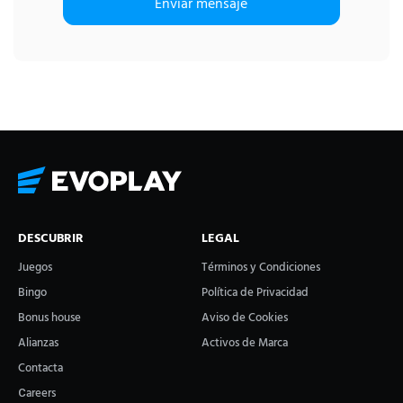
DESCUBRIR
LEGAL
Juegos
Términos y Condiciones
Bingo
Política de Privacidad
Bonus house
Aviso de Cookies
Alianzas
Activos de Marca
Contacta
Сareers