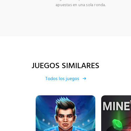
apuestas en una sola ronda.
JUEGOS SIMILARES
Todos los juegos