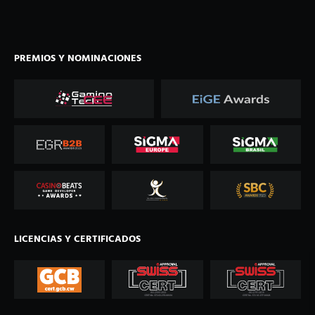
PREMIOS Y NOMINACIONES
LICENCIAS Y CERTIFICADOS