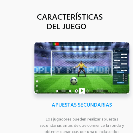
CARACTERÍSTICAS
DEL JUEGO
APUESTAS SECUNDARIAS
Los jugadores pueden realizar apuestas
secundarias antes de que comience la ronda y
obtener ganancias por una o incluso dos