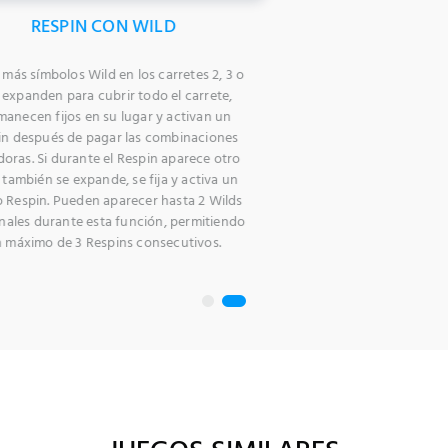
RESPIN CON WILD
más símbolos Wild en los carretes 2, 3 o
 expanden para cubrir todo el carrete,
manecen fijos en su lugar y activan un
in después de pagar las combinaciones
oras. Si durante el Respin aparece otro
 también se expande, se fija y activa un
 Respin. Pueden aparecer hasta 2 Wilds
nales durante esta función, permitiendo
 máximo de 3 Respins consecutivos.