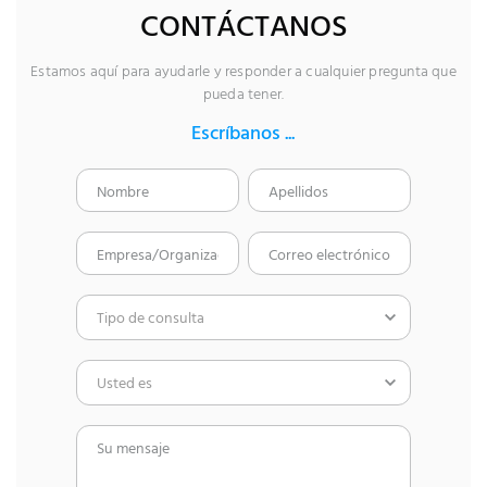
CONTÁCTANOS
Estamos aquí para ayudarle y responder a cualquier pregunta que
pueda tener.
Escríbanos ...
Por favor, deja este campo vacío.
Tipo de consulta
Usted es