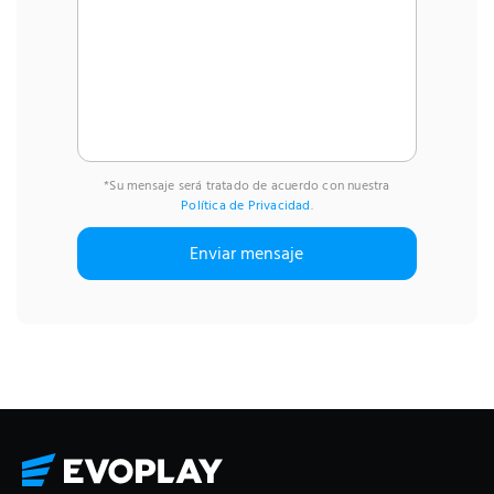
*Su mensaje será tratado de acuerdo con nuestra
Política de Privacidad
.