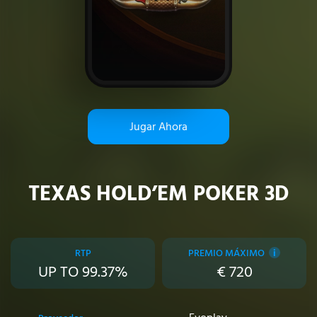
Jugar Ahora
TEXAS HOLD’EM POKER 3D
RTP
PREMIO MÁXIMO
i
UP TO 99.37%
€ 720