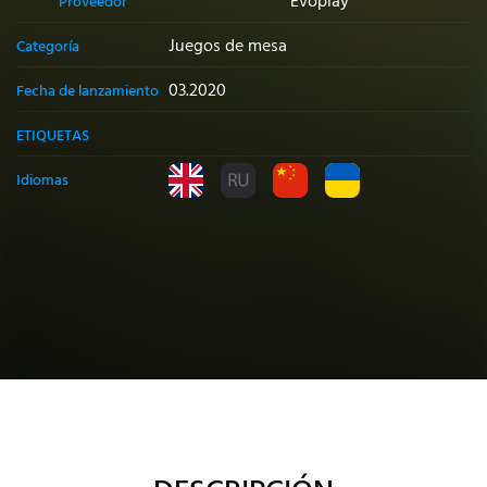
Evoplay
Proveedor
Juegos de mesa
Categoría
03.2020
Fecha de lanzamiento
ETIQUETAS
Idiomas
quired Cookies