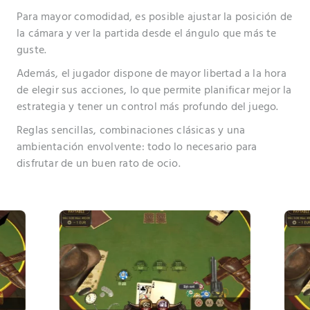
Para mayor comodidad, es posible ajustar la posición de
la cámara y ver la partida desde el ángulo que más te
guste.
Además, el jugador dispone de mayor libertad a la hora
de elegir sus acciones, lo que permite planificar mejor la
estrategia y tener un control más profundo del juego.
Reglas sencillas, combinaciones clásicas y una
ambientación envolvente: todo lo necesario para
disfrutar de un buen rato de ocio.