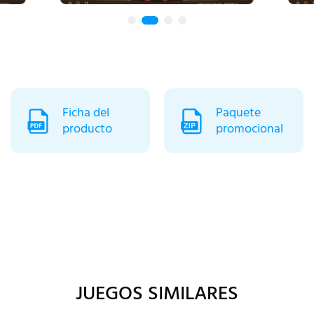
Ficha del
Paquete
producto
promocional
JUEGOS SIMILARES