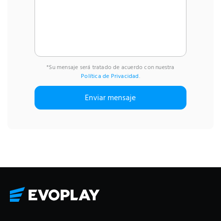
*Su mensaje será tratado de acuerdo con nuestra
Política de Privacidad
.