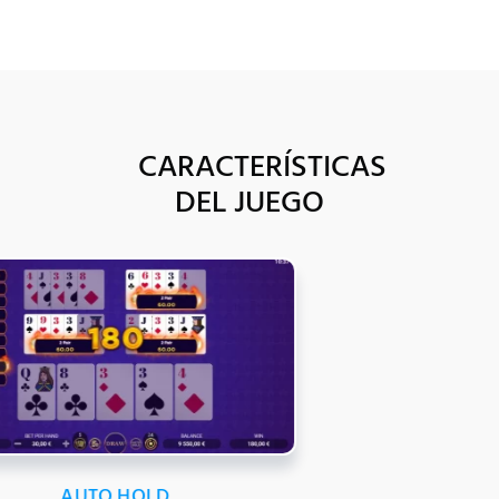
CARACTERÍSTICAS
DEL JUEGO
AUTO HOLD