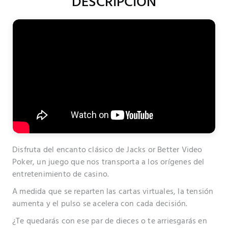
DESCRIPCIÓN
Disfruta del encanto clásico de Jacks or Better Video
Poker, un juego que nos transporta a los orígenes del
entretenimiento de casino.
A medida que se reparten las cartas virtuales, la tensión
aumenta y el pulso se acelera con cada decisión.
¿Te quedarás con ese par de dieces o te arriesgarás en