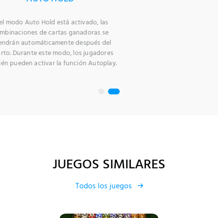
 el modo Auto Hold está activado, las
mbinaciones de cartas ganadoras se
endrán automáticamente después del
rto. Durante este modo, los jugadores
én pueden activar la función Autoplay.
JUEGOS SIMILARES
Todos los juegos