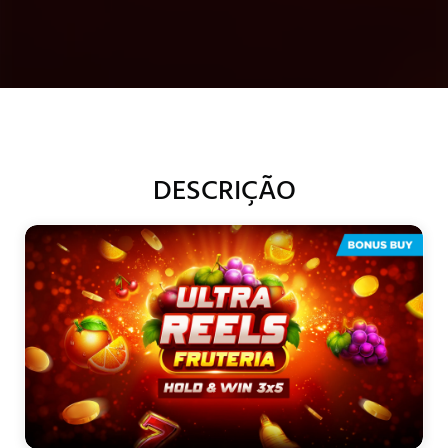
quired Cookies
DESCRIÇÃO
Jogue com Segurança e
Responsabilidade!
Levamos o Jogo Responsável muito a sério.
Por favor, confirme que você é maior de idade
para acessar jogos de cassino online.
Yes, I'm over 18
No, I can't do it