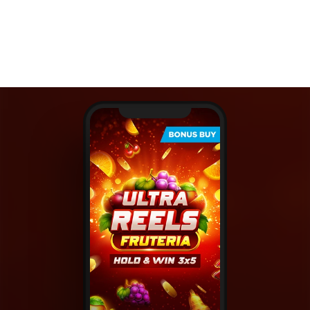
EN
ES
PT-BR