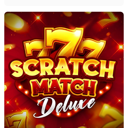
quired Cookies