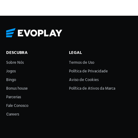
DESCUBRA
LEGAL
Sobre Nós
Termos de Uso
Jogos
Política de Privacidade
Bingo
Aviso de Cookies
Bonus house
Política de Ativos da Marca
Parcerias
Fale Conosco
Сareers