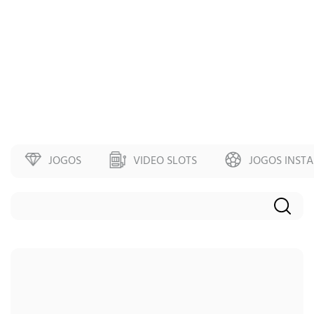
Roleta
Pescaria
Frutas
Crash
Aven
EN
JOGOS
VIDEO SLOTS
JOGOS INST
ES
Search
PT-BR