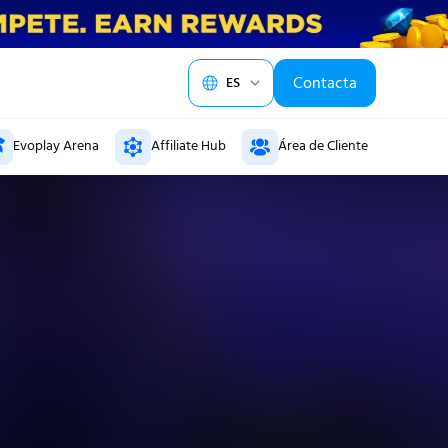
Contacta
ES
EN
Evoplay Arena
Affiliate Hub
Área de Cliente
ES
PT-BR