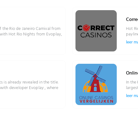
Corre
 the Rio de Janeiro Carnival from
Hot Ri
ith Hot Rio Nights from Evoplay,
paylin
2023. ...
10 reg
leer m
will b
the gri
monume
backgr
Onlin
is already revealed in the title.
In the
t with developer Evoplay , where
largest
 bay of the Copa Cabana forms the
from E
leer m
th samba music underlining the
bonus! 
in carnival outfits, stacked wilds
leading role for these special