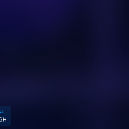
S
AD
GH