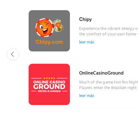
Сhipy
Experience the vibrant energy of
the comfort of your own home w
the Editor’s Pick Game for March 
leer más
OnlineCasinoGround
Much of the game Hot Rio Nights 
Players enter the Brazilian nigh
things can get hot. Indeed, the
leer más
background for the ending , wi
atmosphere. With stacked ladies 
and stacked scatters, there is a 
symbols. ...