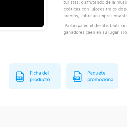
turistas, disfrutando de la músic
Por favor, confirma que tienes la edad legal para jugar en
exóticas con lujosos trajes de p
casinos en línea y ¡disfruta tu estancia!
arcoíris, sobre un impresionant
¡Participa en el desfile, baila 
Yes, I'm over 18
No, I can't do it
ganadores caen en su lugar!
¡To
Ficha del
Paquete
producto
promocional