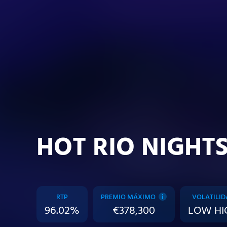
HOT RIO NIGHT
RTP
PREMIO MÁXIMO
VOLATILID
i
96.02%
€378,300
LOW HI