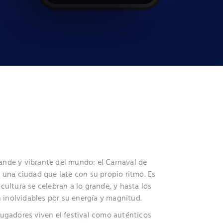
ande y vibrante del mundo: el Carnaval de
s una ciudad que late con su propio ritmo. Es
 cultura se celebran a lo grande, y hasta los
 inolvidables por su energía y magnitud.
 jugadores viven el festival como auténticos