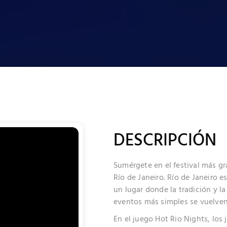
DESCRIPCIÓN
Sumérgete en el festival más gr
Río de Janeiro. Río de Janeiro e
un lugar donde la tradición y la
Juego seguro y responsable por delante!
eventos más simples se vuelven
En el juego Hot Rio Nights, los
Nos tomamos el Juego Responsable en serio.