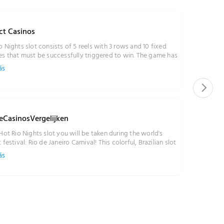
ct Casinos
o Nights slot consists of 5 reels with 3 rows and 10 fixed
es that must be successfully triggered to win. The game has
ular symbols, a Wild and a Scatter. Its RTP is 96.02% and it
ás
e possible to win up to 5000x the bet in one spin. Behind
d, the party is in full swing, with a colorful traditional
nt and a night view of the city of Rio de Janeiro in the
ound. ...
eCasinosVergelijken
 Hot Rio Nights slot you will be taken during the world's
 festival: Rio de Janeiro Carnival! This colorful, Brazilian slot
voplay has a number of fun features and a free spins
ás
...