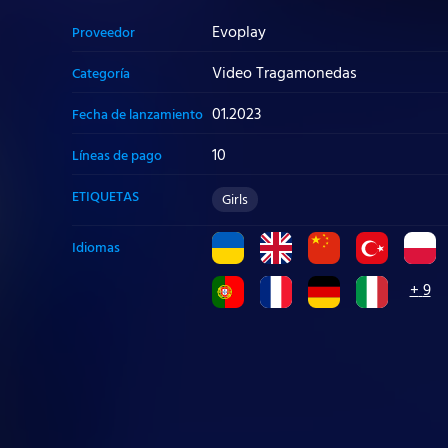
Evoplay
Proveedor
Video Tragamonedas
Categoría
01.2023
Fecha de lanzamiento
10
Líneas de pago
ETIQUETAS
Girls
Required Cookies
Idiomas
+
9