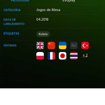
Evoplay
PROVEDORA
Jogos de Mesa
CATEGORIA
04.2018
DATA DE
LANÇAMENTO
ETIQUETAS
Roleta
IDIOMAS
+
2