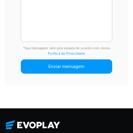
*Sua mensagem será processada de acordo com nossa
Política de Privacidade