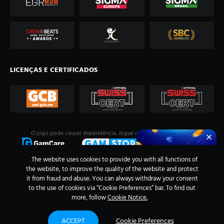
LICENÇAS E CERTIFICADOS
O jogo pode causar dependência. Jogue com
responsabilidade
.
The website uses cookies to provide you with all functions of
the website, to improve the quality of the website and protect
it from fraud and abuse. You can always withdraw your consent
to the use of cookies via “Cookie Preferences” bar. To find out
more, follow
Cookie Notice.
Evoplay ©
2026
.
Compita Agora
ACCEPT
Cookie Preferences