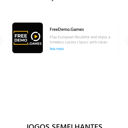
FreeDemo.Games
Play European Roulette and enjoy a
timeless casino classic with clean
layout and balanced gameplay. Try
leia mais
the free demo to explore the table,
betting options, and game flow
before playing further. ...
JOGOS SEMELHANTES