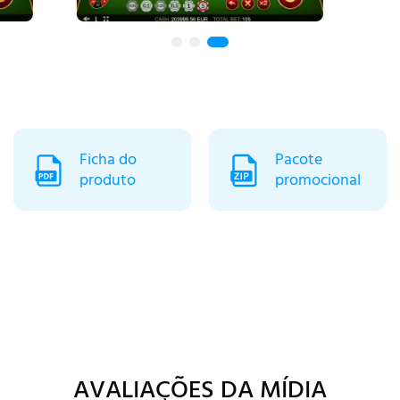
Ficha do
Pacote
produto
promocional
AVALIAÇÕES DA MÍDIA