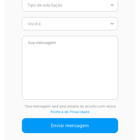
Tipo de solicitação
Você é
*Sua mensagem será processada de acordo com nossa
Política de Privacidade