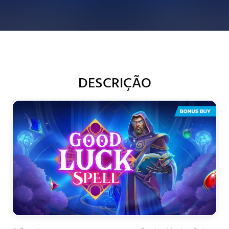
quired Cookies
DESCRIÇÃO