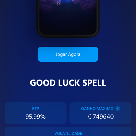
Jogar Agora
GOOD LUCK SPELL
RTP
GANHO MÁXIMO
i
95.99%
€ 749640
VOLATILIDADE